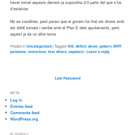
haver tornat aquests dieners ja supondria 2/3 parts del que s’ha
d’estalviar.
No se vosaltres, però penso que el govern ha tirat els diners amb
els 400€ tornats i també amb el Plan E dels ajuntaments, però
aquest ja és un altre tema.
Posted in
Uncategorized
|
Tagged
400
,
dèficit
,
deute
,
gobern
,
IRPF
,
pensions
,
retencions
,
tirar diners
,
zapatero
|
Leave a reply
Lost Password
META
Log in
Entries feed
Comments feed
WordPress.org
BLOGROLL