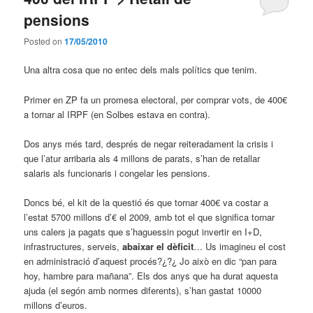
pensions
Posted on
17/05/2010
Una altra cosa que no entec dels mals polítics que tenim.
Primer en ZP fa un promesa electoral, per comprar vots, de 400€
a tornar al IRPF (en Solbes estava en contra).
Dos anys més tard, després de negar reiteradament la crisis i
que l’atur arribaria als 4 millons de parats, s’han de retallar
salaris als funcionaris i congelar les pensions.
Doncs bé, el kit de la questió és que tornar 400€ va costar a
l’estat 5700 millons d’€ el 2009, amb tot el que significa tornar
uns calers ja pagats que s’haguessin pogut invertir en I+D,
infrastructures, serveis,
abaixar el dèficit
… Us imagineu el cost
en administració d’aquest procés?¿?¿ Jo això en dic “pan para
hoy, hambre para mañana”. Els dos anys que ha durat aquesta
ajuda (el segón amb normes diferents), s’han gastat 10000
millons d’euros.