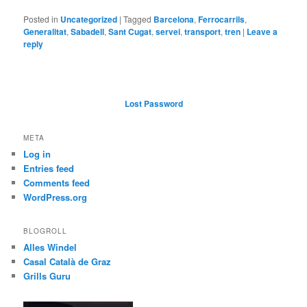
Posted in
Uncategorized
|
Tagged
Barcelona
,
Ferrocarrils
,
Generalitat
,
Sabadell
,
Sant Cugat
,
servei
,
transport
,
tren
|
Leave a
reply
Lost Password
META
Log in
Entries feed
Comments feed
WordPress.org
BLOGROLL
Alles Windel
Casal Català de Graz
Grills Guru