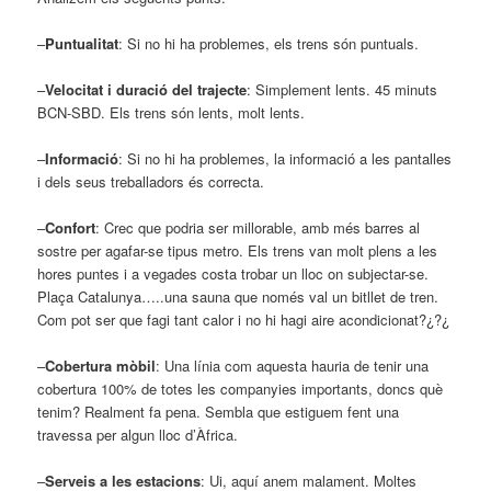
–
Puntualitat
: Si no hi ha problemes, els trens són puntuals.
–
Velocitat i duració del trajecte
: Simplement lents. 45 minuts
BCN-SBD. Els trens són lents, molt lents.
–
Informació
: Si no hi ha problemes, la informació a les pantalles
i dels seus treballadors és correcta.
–
Confort
: Crec que podria ser millorable, amb més barres al
sostre per agafar-se tipus metro. Els trens van molt plens a les
hores puntes i a vegades costa trobar un lloc on subjectar-se.
Plaça Catalunya…..una sauna que només val un bitllet de tren.
Com pot ser que fagi tant calor i no hi hagi aire acondicionat?¿?¿
–
Cobertura mòbil
: Una línia com aquesta hauria de tenir una
cobertura 100% de totes les companyies importants, doncs què
tenim? Realment fa pena. Sembla que estiguem fent una
travessa per algun lloc d’Àfrica.
–
Serveis a les estacions
: Ui, aquí anem malament. Moltes