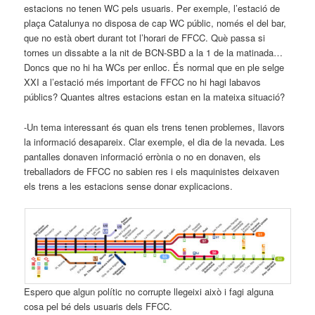
estacions no tenen WC pels usuaris. Per exemple, l’estació de
plaça Catalunya no disposa de cap WC públic, només el del bar,
que no està obert durant tot l’horari de FFCC. Què passa si
tornes un dissabte a la nit de BCN-SBD a la 1 de la matinada…
Doncs que no hi ha WCs per enlloc. És normal que en ple selge
XXI a l’estació més important de FFCC no hi hagi labavos
públics? Quantes altres estacions estan en la mateixa situació?
-Un tema interessant és quan els trens tenen problemes, llavors
la informació desapareix. Clar exemple, el dia de la nevada. Les
pantalles donaven informació errònia o no en donaven, els
treballadors de FFCC no sabien res i els maquinistes deixaven
els trens a les estacions sense donar explicacions.
Espero que algun polític no corrupte llegeixi això i fagi alguna
cosa pel bé dels usuaris dels FFCC.